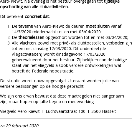
Aero-Kiewit. Na overleg is het bestuur overgegaan
tot
tijdelijke
opschorting van alle clubactiviteiten.
Dit betekent
concreet dat
:
De
taverne
van Aero-Kiewit de deuren
moet sluiten
vanaf
14/3/2020 middernacht tot en met 03/04/2020;
De
theorielessen
opgeschort worden tot en met 03/04/2020;
Alle
vluchten
, zowel met privé- als clubtoestellen,
verboden
zijn
tot en met dinsdag 17/03/2020. Dit onderdeel (de
vliegactiviteiten) wordt dinsdagavond 17/03/2020
geherevalueerd door het bestuur. Zij bekijken dan de huidige
staat van het vliegveld alsook verdere ontwikkelingen wat
betreft de Federale noodsituatie.
De situatie wordt nauw opgevolgd. Uiteraard worden jullie van
verdere beslissingen op de hoogte gebracht.
We zijn ons ervan bewust dat deze maatregelen niet aangenaam
zijn, maar hopen op jullie begrip en medewerking.
Vliegveld Aero-Kiewit I Luchtvaartstraat 100 I 3500 Hasselt
z
a 29 februari 2020