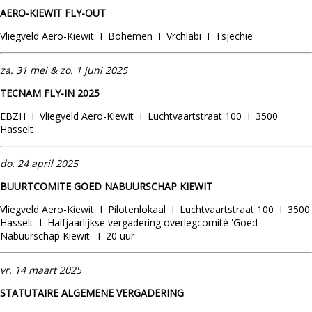
AERO-KIEWIT FLY-OUT
Vliegveld Aero-Kiewit I Bohemen I Vrchlabi I Tsjechië
za.
31
mei & zo. 1 juni 2025
TECNAM FLY-IN 2025
EBZH I Vliegveld Aero-Kiewit I Luchtvaartstraat 100 I 3500
Hasselt
do.
24
april 2025
BUURTCOMITE GOED NABUURSCHAP KIEWIT
Vliegveld Aero-Kiewit I Pilotenlokaal I Luchtvaartstraat 100 I 3500
Hasselt I Halfjaarlijkse vergadering overlegcomité 'Goed
Nabuurschap Kiewit' I 20 uur
vr. 14 maart 2025
STATUTAIRE ALGEMENE VERGADERING