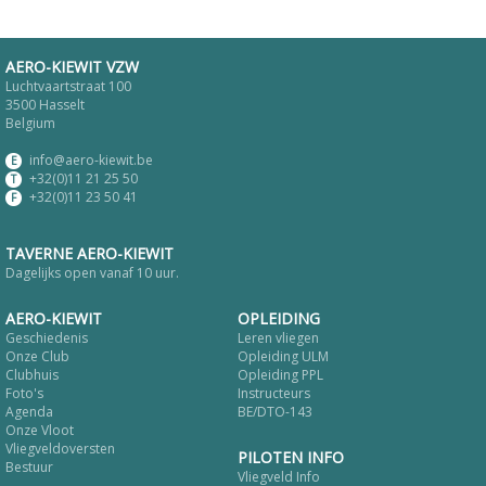
AERO-KIEWIT VZW
Luchtvaartstraat 100
3500 Hasselt
Belgium
info@aero-kiewit.be
E
+32(0)11 21 25 50
T
+32(0)11 23 50 41
F
TAVERNE AERO-KIEWIT
Dagelijks open vanaf 10 uur.
AERO-KIEWIT
OPLEIDING
Geschiedenis
Leren vliegen
Onze Club
Opleiding ULM
Clubhuis
Opleiding PPL
Foto's
Instructeurs
Agenda
BE/DTO-143
Onze Vloot
Vliegveldoversten
PILOTEN INFO
Bestuur
Vliegveld Info