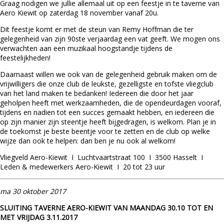
Graag nodigen we jullie allemaal uit op een feestje in te taverne van
Aero Kiewit op zaterdag 18 november vanaf 20u.
Dit feestje komt er met de steun van Remy Hoffman die ter
gelegenheid van zijn 90ste verjaardag een vat geeft. We mogen ons
verwachten aan een muzikaal hoogstandje tijdens de
feestelijkheden!
Daarnaast willen we ook van de gelegenheid gebruik maken om de
vrijwilligers die onze club de leukste, gezelligste en tofste vliegclub
van het land maken te bedanken! Iedereen die door het jaar
geholpen heeft met werkzaamheden, die de opendeurdagen vooraf,
tijdens en nadien tot een succes gemaakt hebben, en iedereen die
op zijn manier zijn steentje heeft bijgedragen, is welkom. Plan je in
de toekomst je beste beentje voor te zetten en de club op welke
wijze dan ook te helpen: dan ben je nu ook al welkom!
Vliegveld Aero-Kiewit I Luchtvaartstraat 100 I 3500 Hasselt I
Leden & medewerkers Aero-Kiewit I 20 tot 23 uur
ma
3
0 oktober 2017
SLUITING TAVERNE AERO-KIEWIT VAN MAANDAG 30.10 TOT EN
MET VRIJDAG 3.11.2017