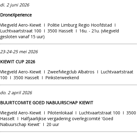
di. 2 juni 2026
DroneXperience
Vliegveld Aero-Kiewit I Politie Limburg Regio Hoofdstad I
Luchtvaartstraat 100 I 3500 Hasselt I 16u. - 21u. (vliegveld
gesloten vanaf 15 uur)
23-24-25 mei 2026
KIEWIT CUP 2026
Vliegveld Aero-Kiewit I Zweefvliegclub Albatros I Luchtvaartstraat
100 I 3500 Hasselt I Pinksterweekend
do.
2
april 2026
BUURTCOMITE GOED NABUURSCHAP KIEWIT
Vliegveld Aero-Kiewit I Pilotenlokaal I Luchtvaartstraat 100 I 3500
Hasselt I Halfjaarlijkse vergadering overlegcomité 'Goed
Nabuurschap Kiewit' I 20 uur