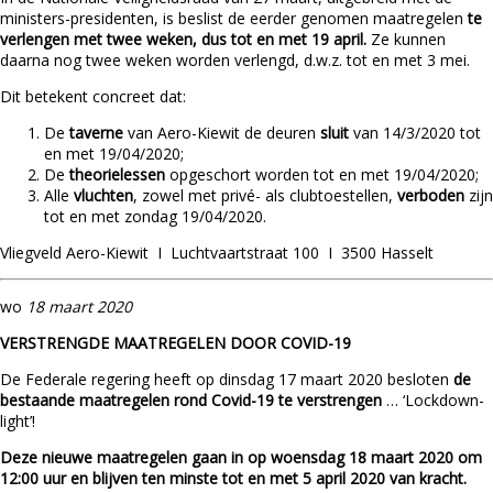
ministers-presidenten, is beslist de eerder genomen maatregelen
te
verlengen met twee weken, dus tot en met 19 april.
Ze kunnen
daarna nog twee weken worden verlengd, d.w.z. tot en met 3 mei.
Dit betekent concreet dat:
De
taverne
van Aero-Kiewit de deuren
sluit
van 14/3/2020 tot
en met 19/04/2020;
De
theorielessen
opgeschort worden tot en met 19/04/2020;
Alle
vluchten
, zowel met privé- als clubtoestellen,
verboden
zijn
tot en met zondag 19/04/2020.
Vliegveld Aero-Kiewit I Luchtvaartstraat 100 I 3500 Hasselt
wo
18 maart 2020
VERSTRENGDE MAATREGELEN DOOR COVID-19
De Federale regering heeft op dinsdag 17 maart 2020 besloten
de
bestaande maatregelen rond Covid-19 te verstrengen
… ‘Lockdown-
light’!
Deze nieuwe maatregelen gaan in op woensdag 18 maart 2020 om
12:00 uur en blijven ten minste tot en met 5 april 2020 van kracht.