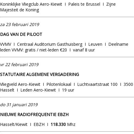
Koninklijke Vliegclub Aero-Kiewit I Paleis te Brussel I Zijne
Majesteit de Koning
za
23 februari 2019
DAG VAN DE PILOOT
VVMV I Centraal Auditorium Gasthuisberg I Leuven I Deelname
leden VVMV: gratis / niet-leden €20 I vanaf 8 uur
vr
22 februari 2019
STATUTAIRE ALGEMENE VERGADERING
Vliegveld Aero-Kiewit I Pilotenlokaal I Luchtvaartstraat 100 I 3500
Hasselt I Leden Aero-Kiewit I 19 uur
do 31 januari 2019
NIEUWE RADIOFREQUENTIE EBZH
Hasselt/Kiewit I EBZH I
118.330
Mhz