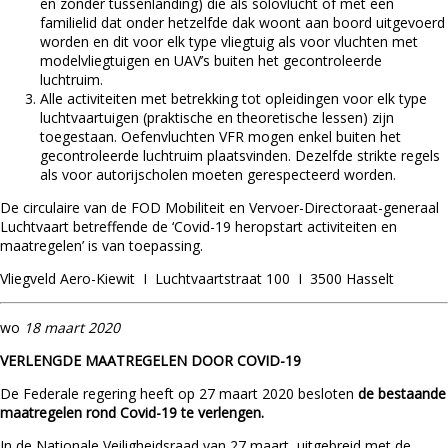
en zonder tussenlanding) die als solovlucht of met een
familielid dat onder hetzelfde dak woont aan boord uitgevoerd
worden en dit voor elk type vliegtuig als voor vluchten met
modelvliegtuigen en UAV’s buiten het gecontroleerde
luchtruim.
Alle activiteiten met betrekking tot opleidingen voor elk type
luchtvaartuigen (praktische en theoretische lessen) zijn
toegestaan. Oefenvluchten VFR mogen enkel buiten het
gecontroleerde luchtruim plaatsvinden. Dezelfde strikte regels
als voor autorijscholen moeten gerespecteerd worden.
De circulaire van de FOD Mobiliteit en Vervoer-Directoraat-generaal
Luchtvaart betreffende de ‘Covid-19 heropstart activiteiten en
maatregelen’ is van toepassing.
Vliegveld Aero-Kiewit I Luchtvaartstraat 100 I 3500 Hasselt
wo
18 maart 2020
VERLENGDE MAATREGELEN DOOR COVID-19
De Federale regering heeft op 27 maart 2020 besloten
de bestaande
maatregelen rond Covid-19 te verlengen.
In de Nationale Veiligheidsraad van 27 maart, uitgebreid met de