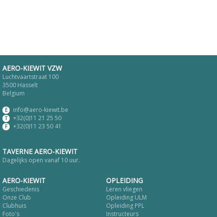
AERO-KIEWIT VZW
Luchtvaartstraat 100
3500 Hasselt
Belgium
info@aero-kiewit.be
E
+32(0)11 21 25 50
T
+32(0)11 23 50 41
F
TAVERNE AERO-KIEWIT
Dagelijks open vanaf 10 uur.
AERO-KIEWIT
OPLEIDING
Geschiedenis
Leren vliegen
Onze Club
Opleiding ULM
Clubhuis
Opleiding PPL
Foto's
Instructeurs