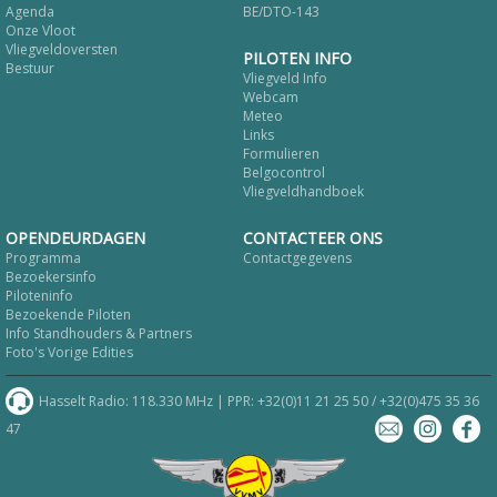
Agenda
BE/DTO-143
Onze Vloot
Vliegveldoversten
PILOTEN INFO
Bestuur
Vliegveld Info
Webcam
Meteo
Links
Formulieren
Belgocontrol
Vliegveldhandboek
OPENDEURDAGEN
CONTACTEER ONS
Programma
Contactgegevens
Bezoekersinfo
Piloteninfo
Bezoekende Piloten
Info Standhouders & Partners
Foto's Vorige Edities
Hasselt Radio: 118.330 MHz | PPR: +32(0)11 21 25 50 / +32(0)475 35 36
47