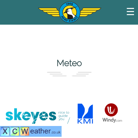
☰
Meteo